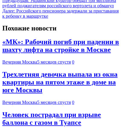
Предыдущая:
Украинский куратор обещал три миллиона
рублей поджигателям российского вертолета и обманул
Далее:
Российского пенсионера задержали за приставания
к ребенку в маршрутке
Похожие новости
«МК»: Рабочий погиб при падении в
шахту лифта на стройке в Москве
Вечерняя Москва
5 месяцев спустя
0
Трехлетняя девочка выпала из окна
квартиры на пятом этаже в доме на
юге Москвы
Вечерняя Москва
5 месяцев спустя
0
Человек пострадал при взрыве
баллона с газом в Туапсе