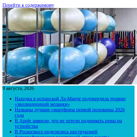
Перейти к содержимому
9 августа, 2026
Находка в испанской Ла-Манче подтвердила теорию
«эволюционной мозаики»
Названы лучшие смартфоны первой половины 2026
года
В Apple заявили, что не хотели поднимать цены на
устройства
В Роскосмосе поделились инструкцией