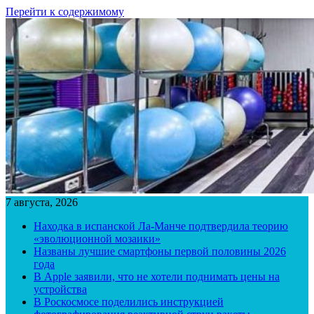
Перейти к содержимому
7 августа, 2026
Находка в испанской Ла-Манче подтвердила теорию
«эволюционной мозаики»
Названы лучшие смартфоны первой половины 2026
года
В Apple заявили, что не хотели поднимать цены на
устройства
В Роскосмосе поделились инструкцией