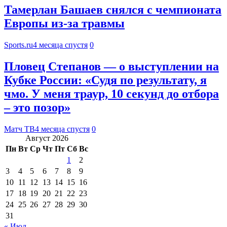
Тамерлан Башаев снялся с чемпионата
Европы из-за травмы
Sports.ru
4 месяца спустя
0
Пловец Степанов — о выступлении на
Кубке России: «Судя по результату, я
чмо. У меня траур, 10 секунд до отбора
– это позор»
Матч ТВ
4 месяца спустя
0
Август 2026
Пн
Вт
Ср
Чт
Пт
Сб
Вс
1
2
3
4
5
6
7
8
9
10
11
12
13
14
15
16
17
18
19
20
21
22
23
24
25
26
27
28
29
30
31
« Июл