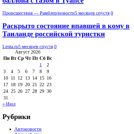
баллона с газом в Туапсе
Происшествия — Рамблер/новости
5 месяцев спустя
0
Раскрыто состояние впавшей в кому в
Таиланде российской туристки
Lenta.ru
5 месяцев спустя
0
Август 2026
Пн
Вт
Ср
Чт
Пт
Сб
Вс
1
2
3
4
5
6
7
8
9
10
11
12
13
14
15
16
17
18
19
20
21
22
23
24
25
26
27
28
29
30
31
« Июл
Рубрики
Автоновости