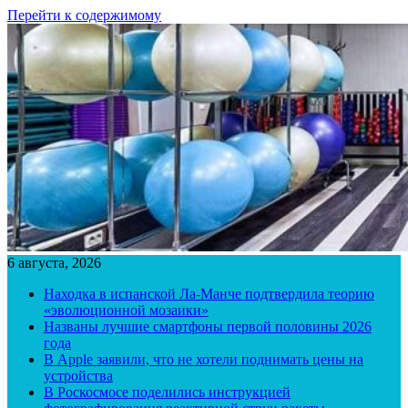
Перейти к содержимому
6 августа, 2026
Находка в испанской Ла-Манче подтвердила теорию
«эволюционной мозаики»
Названы лучшие смартфоны первой половины 2026
года
В Apple заявили, что не хотели поднимать цены на
устройства
В Роскосмосе поделились инструкцией