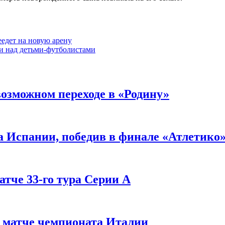
еедет на новую арену
ии над детьми-футболистами
озможном переходе в «Родину»
а Испании, победив в финале «Атлетико
атче 33-го тура Серии А
в матче чемпионата Италии