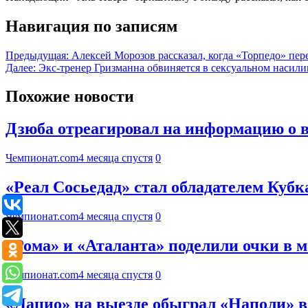
Навигация по записям
Предыдущая:
Алексей Морозов рассказал, когда «Торпедо» пер
Далее:
Экс-тренер Гризманна обвиняется в сексуальном насил
Похожие новости
Дзюба отреагировал на информацию о в
Чемпионат.com
4 месяца спустя
0
«Реал Сосьедад» стал обладателем Кубк
Чемпионат.com
4 месяца спустя
0
«Рома» и «Аталанта» поделили очки в м
Чемпионат.com
4 месяца спустя
0
«Лацио» на выезде обыграл «Наполи» 