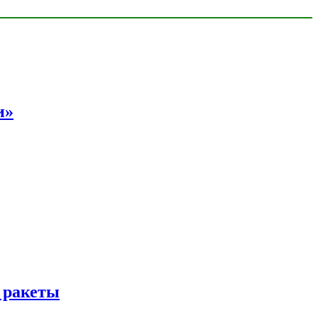
и»
 ракеты