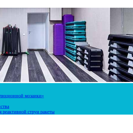
олюционной мозаики»
йства
 реактивной струи ракеты