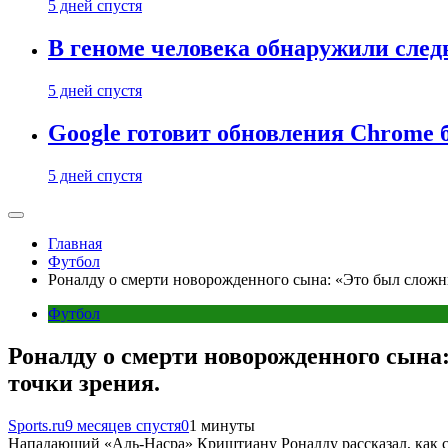
5 дней спустя
В геноме человека обнаружили след
5 дней спустя
Google готовит обновления Chrome б
5 дней спустя
Главная
Футбол
Роналду о смерти новорожденного сына: «Это был сложный
Футбол
Роналду о смерти новорожденного сына:
точки зрения.
Sports.ru
9 месяцев спустя
0
1 минуты
Нападающий «Аль-Насра» Криштиану Роналду рассказал, как с