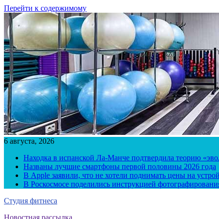
Перейти к содержимому
6 августа, 2026
Находка в испанской Ла-Манче подтвердила теорию «эв
Названы лучшие смартфоны первой половины 2026 года
В Apple заявили, что не хотели поднимать цены на устро
В Роскосмосе поделились инструкцией фотографирования
Студия фитнеса
Новостная рассылка