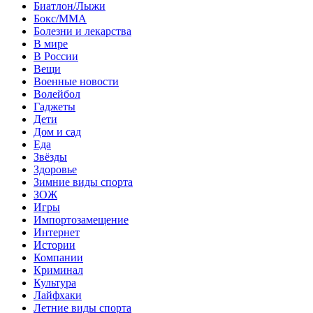
Биатлон/Лыжи
Бокс/MMA
Болезни и лекарства
В мире
В России
Вещи
Военные новости
Волейбол
Гаджеты
Дети
Дом и сад
Еда
Звёзды
Здоровье
Зимние виды спорта
ЗОЖ
Игры
Импортозамещение
Интернет
Истории
Компании
Криминал
Культура
Лайфхаки
Летние виды спорта