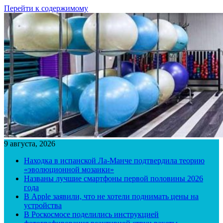
Перейти к содержимому
9 августа, 2026
Находка в испанской Ла-Манче подтвердила теорию
«эволюционной мозаики»
Названы лучшие смартфоны первой половины 2026
года
В Apple заявили, что не хотели поднимать цены на
устройства
В Роскосмосе поделились инструкцией