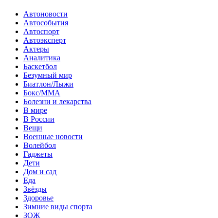
Автоновости
Автособытия
Автоспорт
Автоэксперт
Актеры
Аналитика
Баскетбол
Безумный мир
Биатлон/Лыжи
Бокс/MMA
Болезни и лекарства
В мире
В России
Вещи
Военные новости
Волейбол
Гаджеты
Дети
Дом и сад
Еда
Звёзды
Здоровье
Зимние виды спорта
ЗОЖ