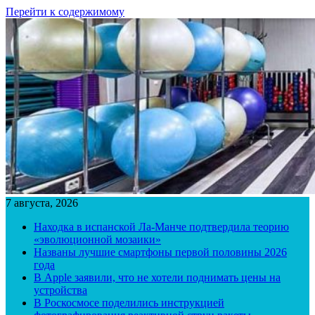
Перейти к содержимому
7 августа, 2026
Находка в испанской Ла-Манче подтвердила теорию
«эволюционной мозаики»
Названы лучшие смартфоны первой половины 2026
года
В Apple заявили, что не хотели поднимать цены на
устройства
В Роскосмосе поделились инструкцией