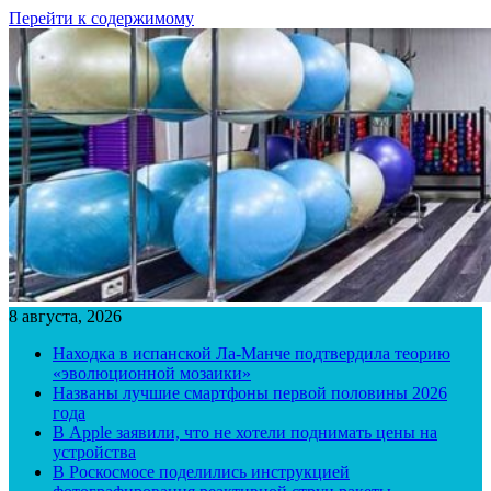
Перейти к содержимому
8 августа, 2026
Находка в испанской Ла-Манче подтвердила теорию
«эволюционной мозаики»
Названы лучшие смартфоны первой половины 2026
года
В Apple заявили, что не хотели поднимать цены на
устройства
В Роскосмосе поделились инструкцией