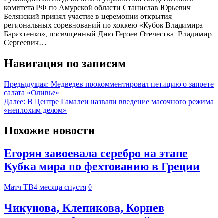
комитета РФ по Амурской области Станислав Юрьевич
Белянский принял участие в церемонии открытия
региональных соревнований по хоккею «Кубок Владимира
Барахтенко», посвященный Дню Героев Отечества. Владимир
Сергеевич…
Навигация по записям
Предыдущая:
Медведев прокомментировал петицию о запрете
салата «Оливье»
Далее:
В Центре Гамалеи назвали введение масочного режима
«неплохим делом»
Похожие новости
Егорян завоевала серебро на этапе
Кубка мира по фехтованию в Греции
Матч ТВ
4 месяца спустя
0
Чикунова, Клепикова, Корнев