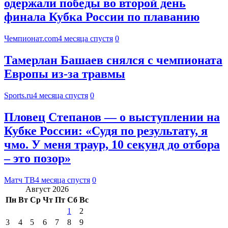
одержали победы во второй день
финала Кубка России по плаванию
Чемпионат.com
4 месяца спустя
0
Тамерлан Башаев снялся с чемпионата
Европы из-за травмы
Sports.ru
4 месяца спустя
0
Пловец Степанов — о выступлении на
Кубке России: «Судя по результату, я
чмо. У меня траур, 10 секунд до отбора
– это позор»
Матч ТВ
4 месяца спустя
0
Август 2026
Пн
Вт
Ср
Чт
Пт
Сб
Вс
1
2
3
4
5
6
7
8
9