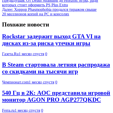
Предыдущая:
От Death Stranding до Horizon: игры, ради
которых стоит оформить PS Plus Extra
Далее:
Хоррор Phasmophobia продался тиражом свыше
20 миллионов копий на PC и консолях
Похожие новости
Rockstar задержит выход GTA VI на
дисках из-за риска утечки игры
Газета.Ru
1 месяц спустя
0
В Steam стартовала летняя распродажа
со скидками на тысячи игр
Чемпионат.com
1 месяц спустя
0
540 Гц в 2К: AOC представила игровой
монитор AGON PRO AGP277QKDC
Ferra.ru
1 месяц спустя
0