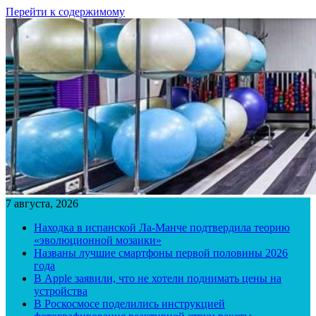
Перейти к содержимому
7 августа, 2026
Находка в испанской Ла-Манче подтвердила теорию
«эволюционной мозаики»
Названы лучшие смартфоны первой половины 2026
года
В Apple заявили, что не хотели поднимать цены на
устройства
В Роскосмосе поделились инструкцией