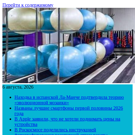
Перейти к содержимому
6 августа, 2026
Находка в испанской Ла-Манче подтвердила теорию
«эволюционной мозаики»
Названы лучшие смартфоны первой половины 2026
года
В Apple заявили, что не хотели поднимать цены на
устройства
В Роскосмосе поделились инструкцией