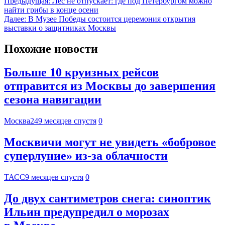
Предыдущая:
Лес не отпускает: где под Петербургом можно
найти грибы в конце осени
Далее:
В Музее Победы состоится церемония открытия
выставки о защитниках Москвы
Похожие новости
Больше 10 круизных рейсов
отправится из Москвы до завершения
сезона навигации
Москва24
9 месяцев спустя
0
Москвичи могут не увидеть «бобровое
суперлуние» из-за облачности
ТАСС
9 месяцев спустя
0
До двух сантиметров снега: синоптик
Ильин предупредил о морозах