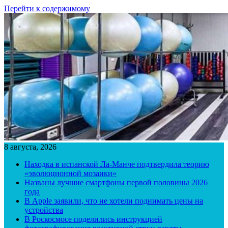
Перейти к содержимому
8 августа, 2026
Находка в испанской Ла-Манче подтвердила теорию
«эволюционной мозаики»
Названы лучшие смартфоны первой половины 2026
года
В Apple заявили, что не хотели поднимать цены на
устройства
В Роскосмосе поделились инструкцией