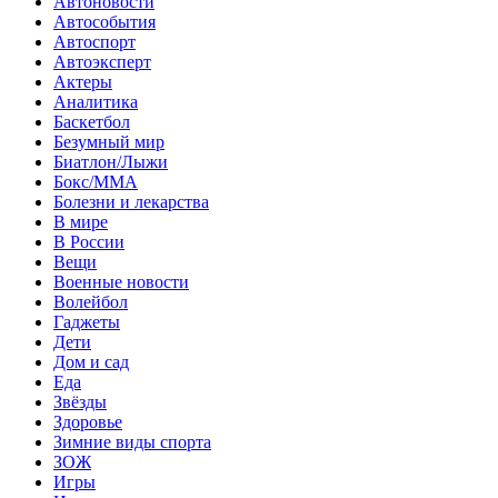
Автоновости
Автособытия
Автоспорт
Автоэксперт
Актеры
Аналитика
Баскетбол
Безумный мир
Биатлон/Лыжи
Бокс/MMA
Болезни и лекарства
В мире
В России
Вещи
Военные новости
Волейбол
Гаджеты
Дети
Дом и сад
Еда
Звёзды
Здоровье
Зимние виды спорта
ЗОЖ
Игры