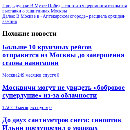
Предыдущая:
В Музее Победы состоится церемония открытия
выставки о защитниках Москвы
Далее:
В Москве в «Аптекарском огороде» расцвела орхидея-
вампир
Похожие новости
Больше 10 круизных рейсов
отправится из Москвы до завершения
сезона навигации
Москва24
9 месяцев спустя
0
Москвичи могут не увидеть «бобровое
суперлуние» из-за облачности
ТАСС
9 месяцев спустя
0
До двух сантиметров снега: синоптик
Ильин предупредил о морозах