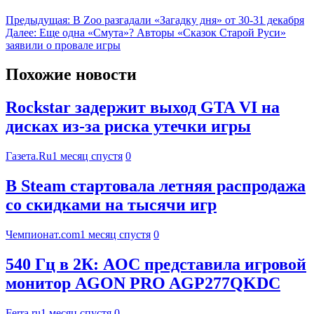
Предыдущая:
В Zoo разгадали «Загадку дня» от 30-31 декабря
Далее:
Еще одна «Смута»? Авторы «Сказок Старой Руси»
заявили о провале игры
Похожие новости
Rockstar задержит выход GTA VI на
дисках из-за риска утечки игры
Газета.Ru
1 месяц спустя
0
В Steam стартовала летняя распродажа
со скидками на тысячи игр
Чемпионат.com
1 месяц спустя
0
540 Гц в 2К: AOC представила игровой
монитор AGON PRO AGP277QKDC
Ferra.ru
1 месяц спустя
0