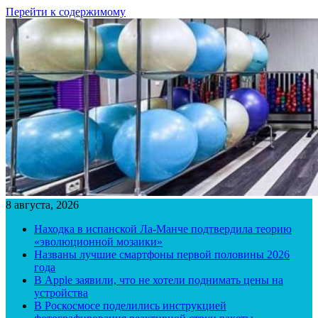
Перейти к содержимому
8 августа, 2026
Находка в испанской Ла-Манче подтвердила теорию
«эволюционной мозаики»
Названы лучшие смартфоны первой половины 2026
года
В Apple заявили, что не хотели поднимать цены на
устройства
В Роскосмосе поделились инструкцией