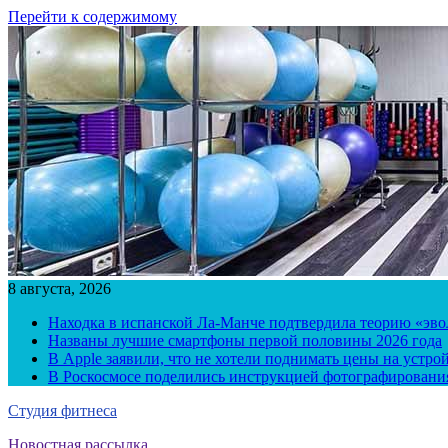
Перейти к содержимому
8 августа, 2026
Находка в испанской Ла-Манче подтвердила теорию «эв
Названы лучшие смартфоны первой половины 2026 года
В Apple заявили, что не хотели поднимать цены на устро
В Роскосмосе поделились инструкцией фотографирования
Студия фитнеса
Новостная рассылка