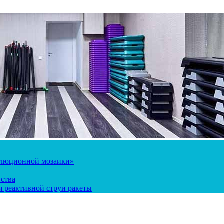
олюционной мозаики»
йства
 реактивной струи ракеты