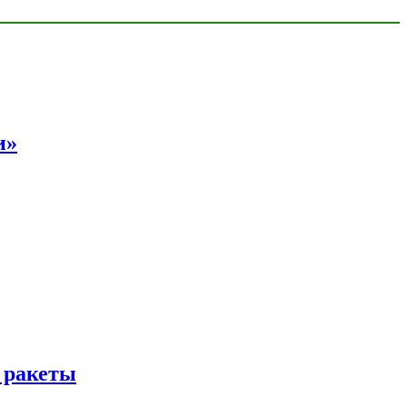
и»
 ракеты