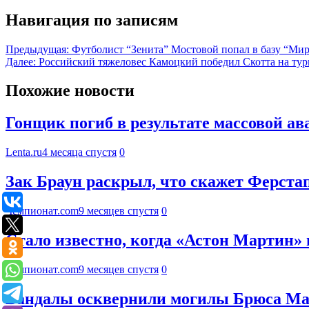
Навигация по записям
Предыдущая:
Футболист “Зенита” Мостовой попал в базу “Ми
Далее:
Российский тяжеловес Камоцкий победил Скотта на ту
Похожие новости
Гонщик погиб в результате массовой а
Lenta.ru
4 месяца спустя
0
Зак Браун раскрыл, что скажет Ферстап
Чемпионат.com
9 месяцев спустя
0
Стало известно, когда «Астон Мартин
Чемпионат.com
9 месяцев спустя
0
Вандалы осквернили могилы Брюса Мак