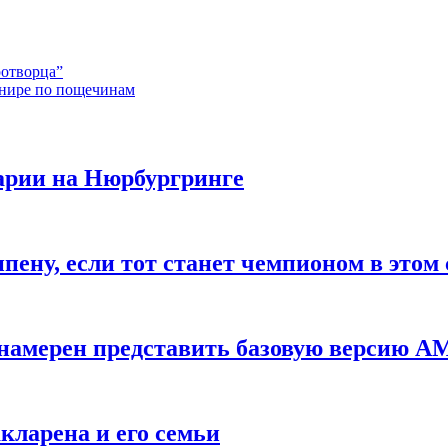
ротворца”
рнире по пощечинам
варии на Нюрбургринге
пену, если тот станет чемпионом в этом 
» намерен представить базовую версию 
ларена и его семьи