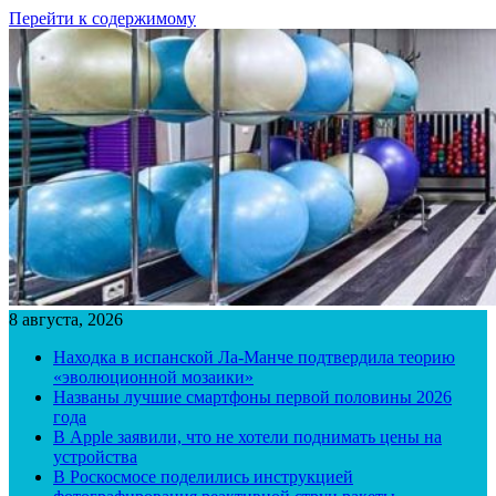
Перейти к содержимому
8 августа, 2026
Находка в испанской Ла-Манче подтвердила теорию
«эволюционной мозаики»
Названы лучшие смартфоны первой половины 2026
года
В Apple заявили, что не хотели поднимать цены на
устройства
В Роскосмосе поделились инструкцией