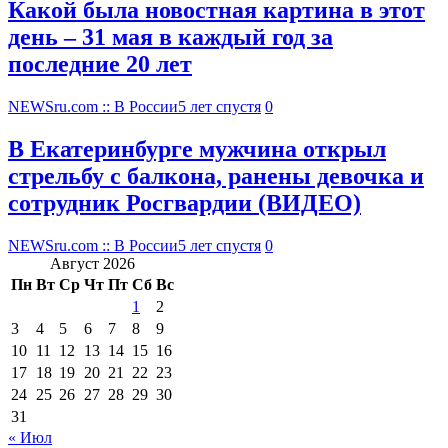
Какой была новостная картина в этот
день – 31 мая в каждый год за
последние 20 лет
NEWSru.com :: В России
5 лет спустя
0
В Екатеринбурге мужчина открыл
стрельбу с балкона, ранены девочка и
сотрудник Росгвардии (ВИДЕО)
NEWSru.com :: В России
5 лет спустя
0
Август 2026
Пн
Вт
Ср
Чт
Пт
Сб
Вс
1
2
3
4
5
6
7
8
9
10
11
12
13
14
15
16
17
18
19
20
21
22
23
24
25
26
27
28
29
30
31
« Июл