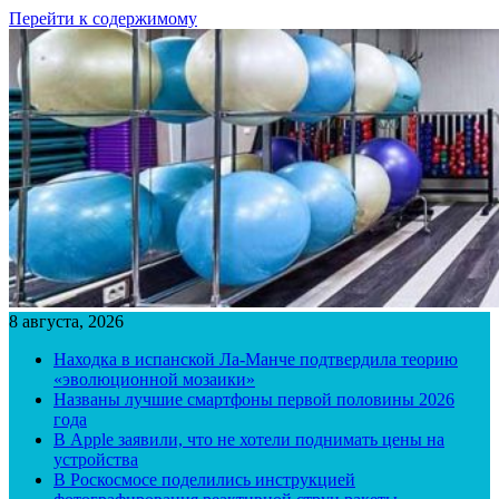
Перейти к содержимому
8 августа, 2026
Находка в испанской Ла-Манче подтвердила теорию
«эволюционной мозаики»
Названы лучшие смартфоны первой половины 2026
года
В Apple заявили, что не хотели поднимать цены на
устройства
В Роскосмосе поделились инструкцией