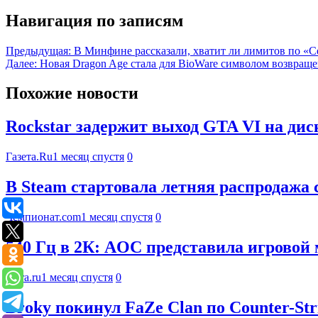
Навигация по записям
Предыдущая:
В Минфине рассказали, хватит ли лимитов по «С
Далее:
Новая Dragon Age стала для BioWare символом возвраще
Похожие новости
Rockstar задержит выход GTA VI на дис
Газета.Ru
1 месяц спустя
0
В Steam стартовала летняя распродажа 
Чемпионат.com
1 месяц спустя
0
540 Гц в 2К: AOC представила игров
Ferra.ru
1 месяц спустя
0
Broky покинул FaZe Clan по Counter-Str