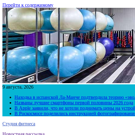
Перейти к содержимому
9 августа, 2026
Находка в испанской Ла-Манче подтвердила теорию «эв
Названы лучшие смартфоны первой половины 2026 года
В Apple заявили, что не хотели поднимать цены на устро
В Роскосмосе поделились инструкцией фотографирования
Студия фитнеса
Новостная рассылка