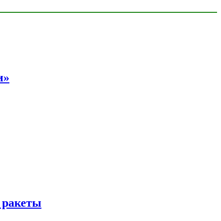
и»
 ракеты