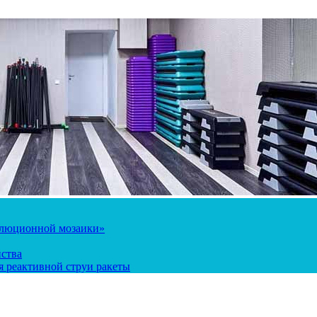
олюционной мозаики»
йства
 реактивной струи ракеты