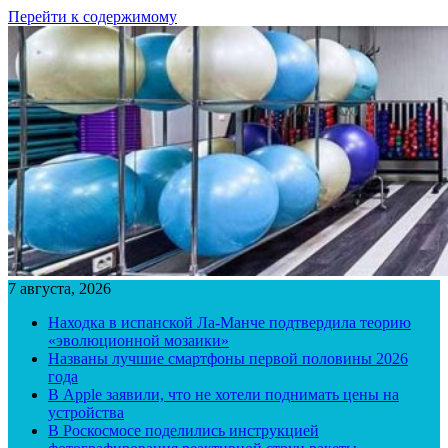
Перейти к содержимому
7 августа, 2026
Находка в испанской Ла-Манче подтвердила теорию
«эволюционной мозаики»
Названы лучшие смартфоны первой половины 2026
года
В Apple заявили, что не хотели поднимать цены на
устройства
В Роскосмосе поделились инструкцией