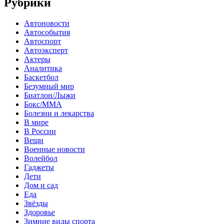
Рубрики
Автоновости
Автособытия
Автоспорт
Автоэксперт
Актеры
Аналитика
Баскетбол
Безумный мир
Биатлон/Лыжи
Бокс/MMA
Болезни и лекарства
В мире
В России
Вещи
Военные новости
Волейбол
Гаджеты
Дети
Дом и сад
Еда
Звёзды
Здоровье
Зимние виды спорта