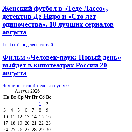
Женский футбол в «Теде Лассо»,
детектив Де Ниро и «Сто лет
одиночества». 10 лучших сериалов
августа
Lenta.ru
1 неделя спустя
0
Фильм «Человек-паук: Новый день»
выйдет в кинотеатрах России 20
августа
Чемпионат.com
1 неделя спустя
0
Август 2026
Пн
Вт
Ср
Чт
Пт
Сб
Вс
1
2
3
4
5
6
7
8
9
10
11
12
13
14
15
16
17
18
19
20
21
22
23
24
25
26
27
28
29
30