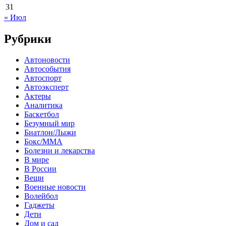
31
« Июл
Рубрики
Автоновости
Автособытия
Автоспорт
Автоэксперт
Актеры
Аналитика
Баскетбол
Безумный мир
Биатлон/Лыжи
Бокс/MMA
Болезни и лекарства
В мире
В России
Вещи
Военные новости
Волейбол
Гаджеты
Дети
Дом и сад