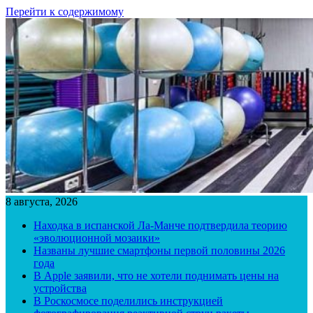
Перейти к содержимому
8 августа, 2026
Находка в испанской Ла-Манче подтвердила теорию
«эволюционной мозаики»
Названы лучшие смартфоны первой половины 2026
года
В Apple заявили, что не хотели поднимать цены на
устройства
В Роскосмосе поделились инструкцией