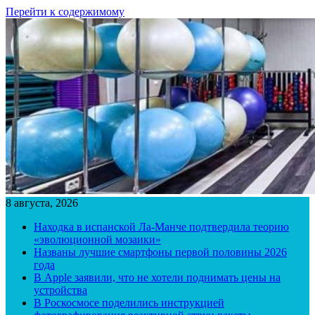
Перейти к содержимому
8 августа, 2026
Находка в испанской Ла-Манче подтвердила теорию
«эволюционной мозаики»
Названы лучшие смартфоны первой половины 2026
года
В Apple заявили, что не хотели поднимать цены на
устройства
В Роскосмосе поделились инструкцией