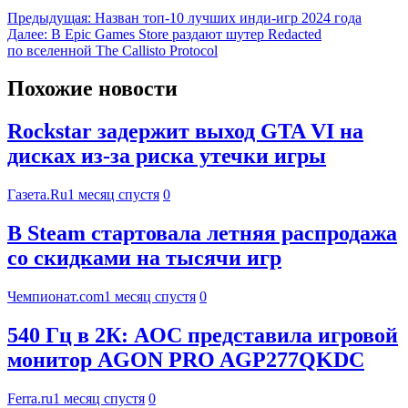
Предыдущая:
Назван топ-10 лучших инди-игр 2024 года
Далее:
В Epic Games Store раздают шутер Redacted
по вселенной The Callisto Protocol
Похожие новости
Rockstar задержит выход GTA VI на
дисках из-за риска утечки игры
Газета.Ru
1 месяц спустя
0
В Steam стартовала летняя распродажа
со скидками на тысячи игр
Чемпионат.com
1 месяц спустя
0
540 Гц в 2К: AOC представила игровой
монитор AGON PRO AGP277QKDC
Ferra.ru
1 месяц спустя
0