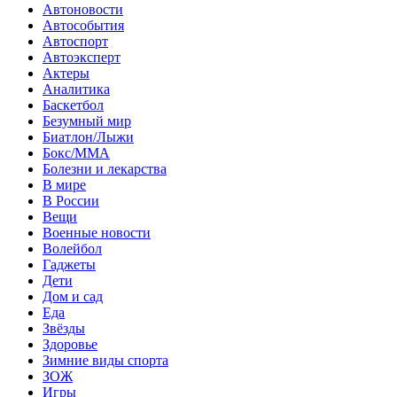
Автоновости
Автособытия
Автоспорт
Автоэксперт
Актеры
Аналитика
Баскетбол
Безумный мир
Биатлон/Лыжи
Бокс/MMA
Болезни и лекарства
В мире
В России
Вещи
Военные новости
Волейбол
Гаджеты
Дети
Дом и сад
Еда
Звёзды
Здоровье
Зимние виды спорта
ЗОЖ
Игры