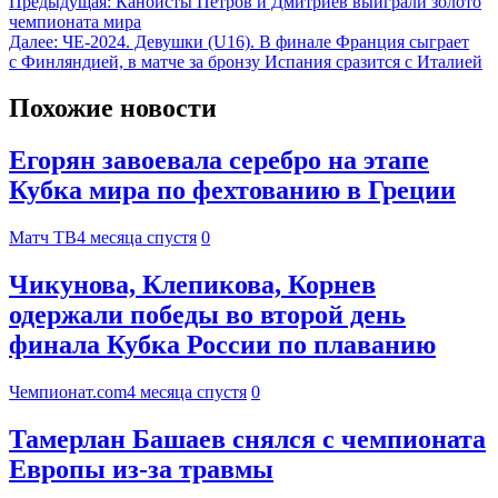
Предыдущая:
Каноисты Петров и Дмитриев выиграли золото
чемпионата мира
Далее:
ЧЕ-2024. Девушки (U16). В финале Франция сыграет
с Финляндией, в матче за бронзу Испания сразится с Италией
Похожие новости
Егорян завоевала серебро на этапе
Кубка мира по фехтованию в Греции
Матч ТВ
4 месяца спустя
0
Чикунова, Клепикова, Корнев
одержали победы во второй день
финала Кубка России по плаванию
Чемпионат.com
4 месяца спустя
0
Тамерлан Башаев снялся с чемпионата
Европы из-за травмы