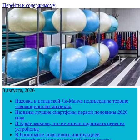
Перейти к содержимому
8 августа, 2026
Находка в испанской Ла-Манче подтвердила теорию
«эволюционной мозаики»
Названы лучшие смартфоны первой половины 2026
года
В Apple заявили, что не хотели поднимать цены на
устройства
В Роскосмосе поделились инструкцией