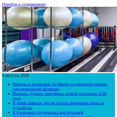
Перейти к содержимому
6 августа, 2026
Находка в испанской Ла-Манче подтвердила теорию
«эволюционной мозаики»
Названы лучшие смартфоны первой половины 2026
года
В Apple заявили, что не хотели поднимать цены на
устройства
В Роскосмосе поделились инструкцией