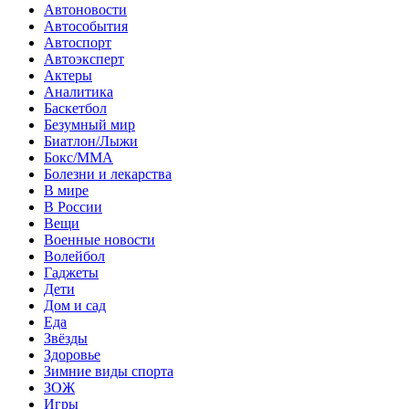
Автоновости
Автособытия
Автоспорт
Автоэксперт
Актеры
Аналитика
Баскетбол
Безумный мир
Биатлон/Лыжи
Бокс/MMA
Болезни и лекарства
В мире
В России
Вещи
Военные новости
Волейбол
Гаджеты
Дети
Дом и сад
Еда
Звёзды
Здоровье
Зимние виды спорта
ЗОЖ
Игры