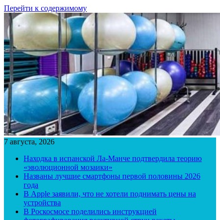
Перейти к содержимому
7 августа, 2026
Находка в испанской Ла-Манче подтвердила теорию
«эволюционной мозаики»
Названы лучшие смартфоны первой половины 2026
года
В Apple заявили, что не хотели поднимать цены на
устройства
В Роскосмосе поделились инструкцией