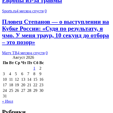
Европы из-за травмы
Sports.ru
4 месяца спустя
0
Пловец Степанов — о выступлении на
Кубке России: «Судя по результату, я
чмо. У меня траур, 10 секунд до отбора
– это позор»
Матч ТВ
4 месяца спустя
0
Август 2026
Пн
Вт
Ср
Чт
Пт
Сб
Вс
1
2
3
4
5
6
7
8
9
10
11
12
13
14
15
16
17
18
19
20
21
22
23
24
25
26
27
28
29
30
31
« Июл
Рубрики