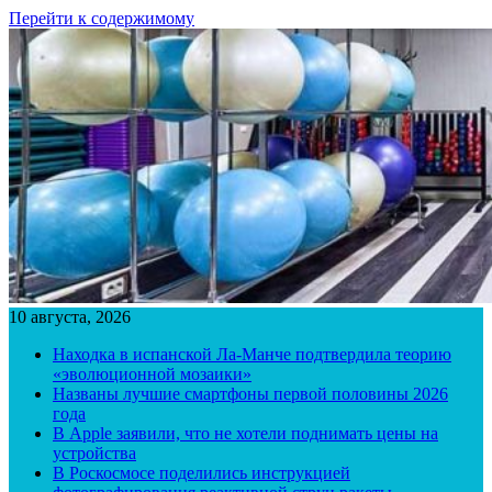
Перейти к содержимому
10 августа, 2026
Находка в испанской Ла-Манче подтвердила теорию
«эволюционной мозаики»
Названы лучшие смартфоны первой половины 2026
года
В Apple заявили, что не хотели поднимать цены на
устройства
В Роскосмосе поделились инструкцией