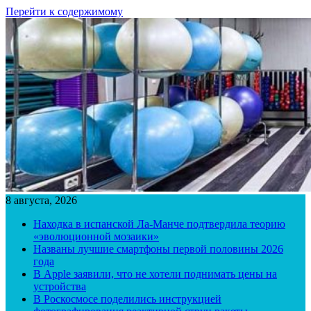
Перейти к содержимому
8 августа, 2026
Находка в испанской Ла-Манче подтвердила теорию
«эволюционной мозаики»
Названы лучшие смартфоны первой половины 2026
года
В Apple заявили, что не хотели поднимать цены на
устройства
В Роскосмосе поделились инструкцией