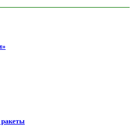
и»
 ракеты