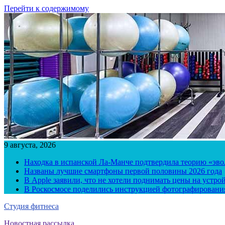
Перейти к содержимому
9 августа, 2026
Находка в испанской Ла-Манче подтвердила теорию «эв
Названы лучшие смартфоны первой половины 2026 года
В Apple заявили, что не хотели поднимать цены на устро
В Роскосмосе поделились инструкцией фотографирования
Студия фитнеса
Новостная рассылка