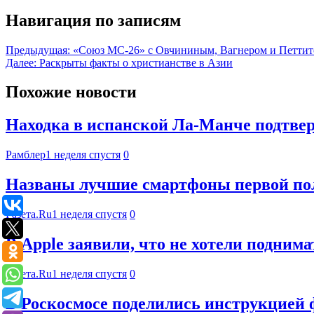
Навигация по записям
Предыдущая:
«Союз МС-26» с Овчининым, Вагнером и Петтито
Далее:
Раскрыты факты о христианстве в Азии
Похожие новости
Находка в испанской Ла-Манче подтве
Рамблер
1 неделя спустя
0
Названы лучшие смартфоны первой пол
Газета.Ru
1 неделя спустя
0
В Apple заявили, что не хотели подним
Газета.Ru
1 неделя спустя
0
В Роскосмосе поделились инструкцией