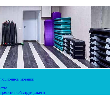
олюционной мозаики»
йства
 реактивной струи ракеты