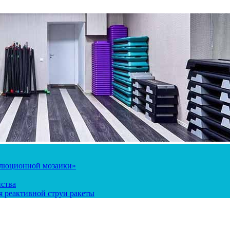
олюционной мозаики»
йства
 реактивной струи ракеты