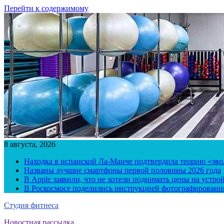
Перейти к содержимому
8 августа, 2026
Находка в испанской Ла-Манче подтвердила теорию «эв
Названы лучшие смартфоны первой половины 2026 года
В Apple заявили, что не хотели поднимать цены на устро
В Роскосмосе поделились инструкцией фотографирования
Студия фитнеса
Новостная рассылка