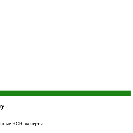
ay
шенные НСН эксперты.