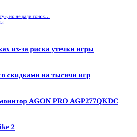
ту», но не ради гонок…
ры
ках из-за риска утечки игры
со скидками на тысячи игр
ой монитор AGON PRO AGP277QKDC
ike 2