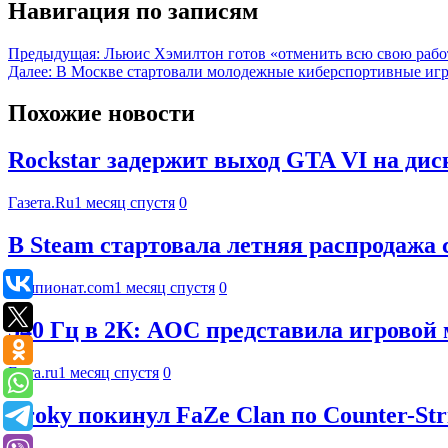
Навигация по записям
Предыдущая:
Льюис Хэмилтон готов «отменить всю свою рабо
Далее:
В Москве стартовали молодежные киберспортивные иг
Похожие новости
Rockstar задержит выход GTA VI на дис
Газета.Ru
1 месяц спустя
0
В Steam стартовала летняя распродажа 
Чемпионат.com
1 месяц спустя
0
540 Гц в 2К: AOC представила игров
Ferra.ru
1 месяц спустя
0
Broky покинул FaZe Clan по Counter-Str