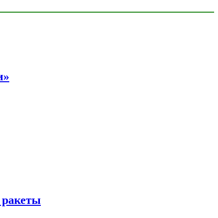
и»
 ракеты