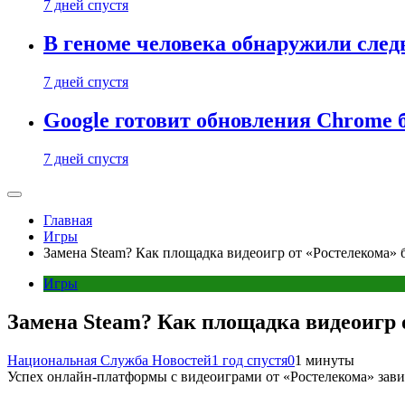
7 дней спустя
В геноме человека обнаружили след
7 дней спустя
Google готовит обновления Chrome б
7 дней спустя
Главная
Игры
Замена Steam? Как площадка видеоигр от «Ростелекома» б
Игры
Замена Steam? Как площадка видеоигр о
Национальная Служба Новостей
1 год спустя
0
1 минуты
Успех онлайн-платформы с видеоиграми от «Ростелекома» зави