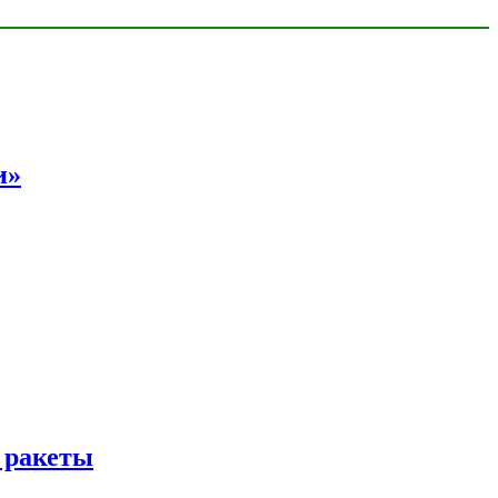
и»
 ракеты