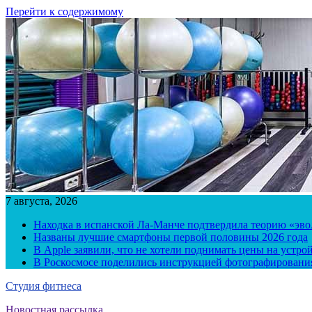
Перейти к содержимому
7 августа, 2026
Находка в испанской Ла-Манче подтвердила теорию «эв
Названы лучшие смартфоны первой половины 2026 года
В Apple заявили, что не хотели поднимать цены на устро
В Роскосмосе поделились инструкцией фотографирования
Студия фитнеса
Новостная рассылка