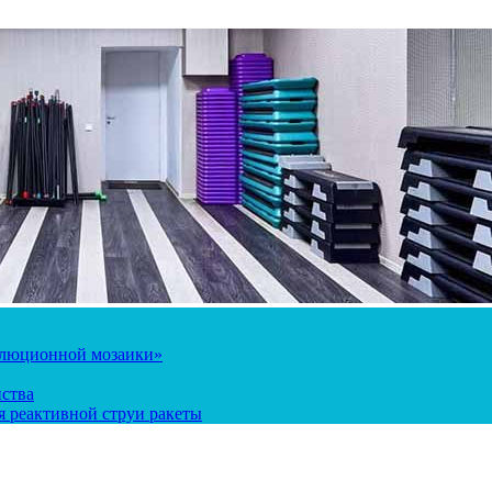
олюционной мозаики»
йства
 реактивной струи ракеты