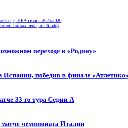
плей-офф НБА сезона-2025/2026
авмированных перед плей-офф
озможном переходе в «Родину»
а Испании, победив в финале «Атлетико
атче 33-го тура Серии А
в матче чемпионата Италии