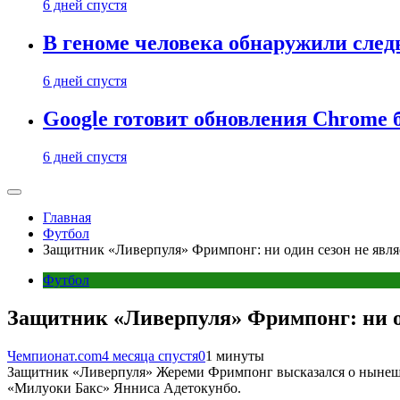
6 дней спустя
В геноме человека обнаружили след
6 дней спустя
Google готовит обновления Chrome б
6 дней спустя
Главная
Футбол
Защитник «Ливерпуля» Фримпонг: ни один сезон не явл
Футбол
Защитник «Ливерпуля» Фримпонг: ни о
Чемпионат.com
4 месяца спустя
0
1 минуты
Защитник «Ливерпуля» Жереми Фримпонг высказался о нынешнем
«Милуоки Бакс» Янниса Адетокунбо.