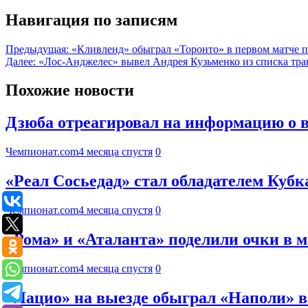
Навигация по записям
Предыдущая:
«Кливленд» обыграл «Торонто» в первом матче 
Далее:
«Лос-Анджелес» вывел Андрея Кузьменко из списка тр
Похожие новости
Дзюба отреагировал на информацию о в
Чемпионат.com
4 месяца спустя
0
«Реал Сосьедад» стал обладателем Кубк
Чемпионат.com
4 месяца спустя
0
«Рома» и «Аталанта» поделили очки в м
Чемпионат.com
4 месяца спустя
0
«Лацио» на выезде обыграл «Наполи» 