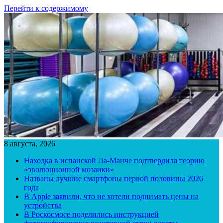
Перейти к содержимому
8 августа, 2026
Находка в испанской Ла-Манче подтвердила теорию
«эволюционной мозаики»
Названы лучшие смартфоны первой половины 2026
года
В Apple заявили, что не хотели поднимать цены на
устройства
В Роскосмосе поделились инструкцией