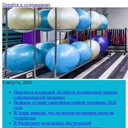
Перейти к содержимому
6 августа, 2026
Находка в испанской Ла-Манче подтвердила теорию
«эволюционной мозаики»
Названы лучшие смартфоны первой половины 2026
года
В Apple заявили, что не хотели поднимать цены на
устройства
В Роскосмосе поделились инструкцией