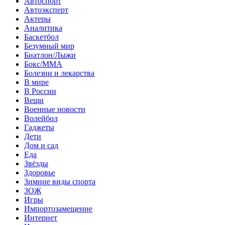
Автоспорт
Автоэксперт
Актеры
Аналитика
Баскетбол
Безумный мир
Биатлон/Лыжи
Бокс/MMA
Болезни и лекарства
В мире
В России
Вещи
Военные новости
Волейбол
Гаджеты
Дети
Дом и сад
Еда
Звёзды
Здоровье
Зимние виды спорта
ЗОЖ
Игры
Импортозамещение
Интернет