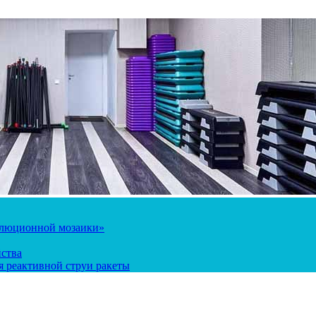
олюционной мозаики»
йства
 реактивной струи ракеты