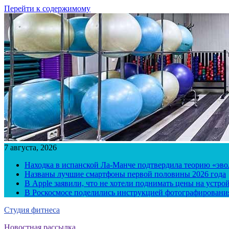
Перейти к содержимому
7 августа, 2026
Находка в испанской Ла-Манче подтвердила теорию «эв
Названы лучшие смартфоны первой половины 2026 года
В Apple заявили, что не хотели поднимать цены на устро
В Роскосмосе поделились инструкцией фотографирования
Студия фитнеса
Новостная рассылка