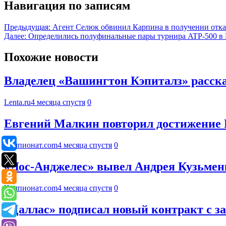
Навигация по записям
Предыдущая:
Агент Селюк обвинил Карпина в получении отка
Далее:
Определились полуфинальные пары турнира ATP-500 в 
Похожие новости
Владелец «Вашингтон Кэпиталз» расска
Lenta.ru
4 месяца спустя
0
Евгений Малкин повторил достижение 
Чемпионат.com
4 месяца спустя
0
«Лос-Анджелес» вывел Андрея Кузьмен
Чемпионат.com
4 месяца спустя
0
«Даллас» подписал новый контракт с 