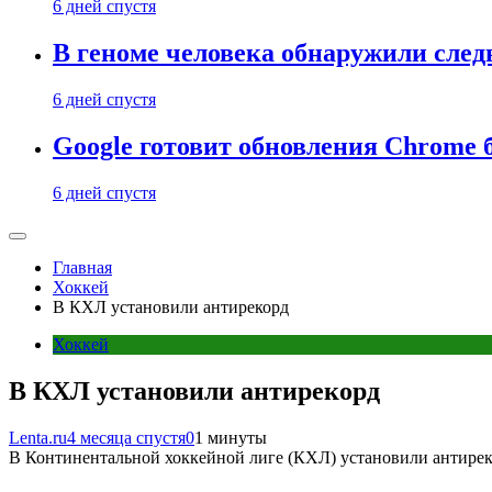
6 дней спустя
В геноме человека обнаружили след
6 дней спустя
Google готовит обновления Chrome б
6 дней спустя
Главная
Хоккей
В КХЛ установили антирекорд
Хоккей
В КХЛ установили антирекорд
Lenta.ru
4 месяца спустя
0
1 минуты
В Континентальной хоккейной лиге (КХЛ) установили антиреко