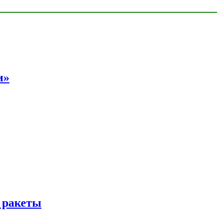
и»
 ракеты