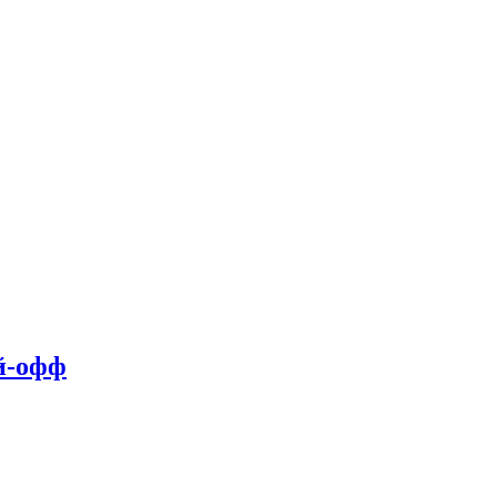
й-офф