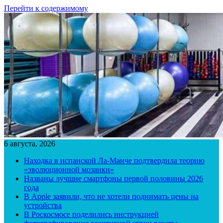
Перейти к содержимому
6 августа, 2026
Находка в испанской Ла-Манче подтвердила теорию
«эволюционной мозаики»
Названы лучшие смартфоны первой половины 2026
года
В Apple заявили, что не хотели поднимать цены на
устройства
В Роскосмосе поделились инструкцией