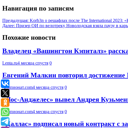
Навигация по записям
Предыдущая:
Korb3n о решафлах после The International 2023:
Далее:
Призер ОИ по велотреку Новолодская взяла паузу в кар
Похожие новости
Владелец «Вашингтон Кэпиталз» расска
Lenta.ru
4 месяца спустя
0
Евгений Малкин повторил достижение 
Чемпионат.com
4 месяца спустя
0
«Лос-Анджелес» вывел Андрея Кузьмен
Чемпионат.com
4 месяца спустя
0
«Даллас» подписал новый контракт с 