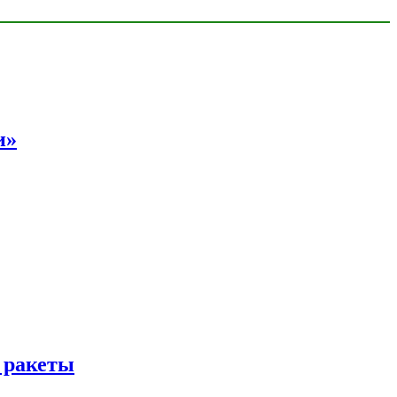
и»
 ракеты