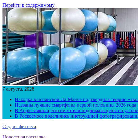
Перейти к содержимому
7 августа, 2026
Находка в испанской Ла-Манче подтвердила теорию «эв
Названы лучшие смартфоны первой половины 2026 года
В Apple заявили, что не хотели поднимать цены на устро
В Роскосмосе поделились инструкцией фотографирования
Студия фитнеса
Новостная рассылка