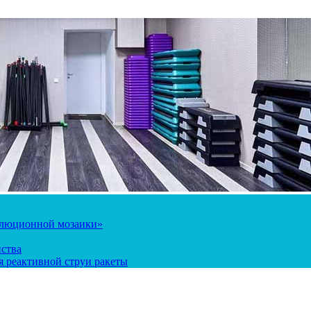
олюционной мозаики»
йства
 реактивной струи ракеты