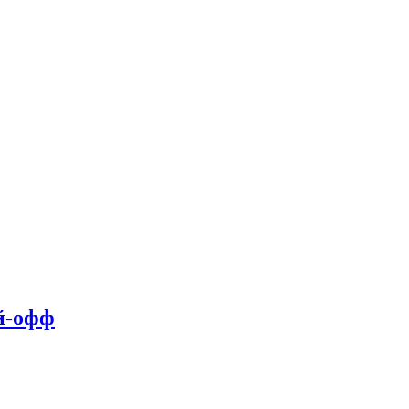
й-офф