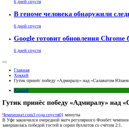
6 дней спустя
В геноме человека обнаружили след
6 дней спустя
Google готовит обновления Chrome б
6 дней спустя
Главная
Хоккей
Гутик принёс победу «Адмиралу» над «Салаватом Юлаев
Хоккей
Гутик принёс победу «Адмиралу» над 
Чемпионат.com
3 года спустя
0
1 минуты
В Уфе закончился очередной матч регулярного Фонбет чемпио
завершилась победой гостей в серии буллитов со счётом 2:1.