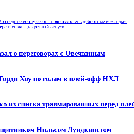
 «К середине-концу сезона появятся очень добротные команды»
ьере и ушла в декретный отпуск
зал о переговорах с Овечкиным
Горди Хоу по голам в плей-офф НХЛ
ко из списка травмированных перед пле
защитником Нильсом Лундквистом