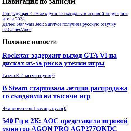
Навигация по записям
Предыдущая:
Самые крупные скандалы в игровой индустрии:
итоги 2024
Далее:
Star Wars Jedi: Survivor получила русскую озвучку
от GamesVoice
Похожие новости
Rockstar задержит выход GTA VI на
дисках из-за риска утечки игры
Газета.Ru
1 месяц спустя
0
В Steam стартовала летняя распродажа
со скидками на тысячи игр
Чемпионат.com
1 месяц спустя
0
540 Гц в 2К: AOC представила игровой
монитор AGON PRO AGP277QKDC