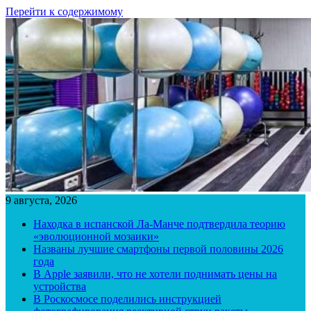
Перейти к содержимому
9 августа, 2026
Находка в испанской Ла-Манче подтвердила теорию
«эволюционной мозаики»
Названы лучшие смартфоны первой половины 2026
года
В Apple заявили, что не хотели поднимать цены на
устройства
В Роскосмосе поделились инструкцией