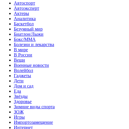
Автоспорт
Автоэксперт
Актеры
Аналитика
Баскетбол
Безумный мир
Биатлон/Лыжи
Бокс/MMA
Болезни и лекарства
В мире
В России
Вещи
Военные новости
Волейбол
Гаджеты
Дети
Дом и сад
Еда
Звёзды
Здоровье
Зимние виды спорта
ЗОЖ
Игры
Импортозамещение
Интернет