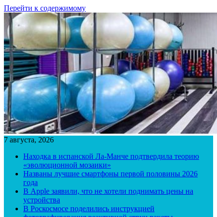
Перейти к содержимому
7 августа, 2026
Находка в испанской Ла-Манче подтвердила теорию
«эволюционной мозаики»
Названы лучшие смартфоны первой половины 2026
года
В Apple заявили, что не хотели поднимать цены на
устройства
В Роскосмосе поделились инструкцией