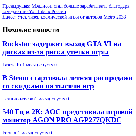
Предыдущая:
Мэддисон стал больше зарабатывать благодаря
замедлению YouTube в России
Далее:
Утек тизер космической игры от авторов Metro 2033
Похожие новости
Rockstar задержит выход GTA VI на
дисках из-за риска утечки игры
Газета.Ru
1 месяц спустя
0
В Steam стартовала летняя распродажа
со скидками на тысячи игр
Чемпионат.com
1 месяц спустя
0
540 Гц в 2К: AOC представила игровой
монитор AGON PRO AGP277QKDC
Ferra.ru
1 месяц спустя
0