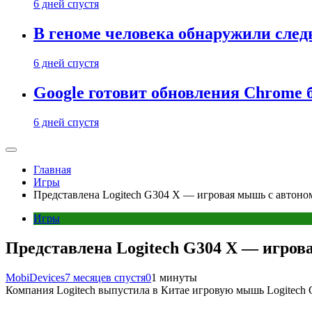
6 дней спустя
В геноме человека обнаружили след
6 дней спустя
Google готовит обновления Chrome б
6 дней спустя
Главная
Игры
Представлена Logitech G304 X — игровая мышь с автоно
Игры
Представлена Logitech G304 X — игров
MobiDevices
7 месяцев спустя
0
1 минуты
Компания Logitech выпустила в Китае игровую мышь Logitech