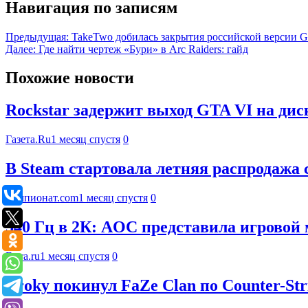
Навигация по записям
Предыдущая:
TakeTwo добилась закрытия российской версии GT
Далее:
Где найти чертеж «Бури» в Arc Raiders: гайд
Похожие новости
Rockstar задержит выход GTA VI на дис
Газета.Ru
1 месяц спустя
0
В Steam стартовала летняя распродажа 
Чемпионат.com
1 месяц спустя
0
540 Гц в 2К: AOC представила игров
Ferra.ru
1 месяц спустя
0
Broky покинул FaZe Clan по Counter-Str