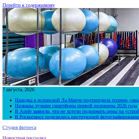
Перейти к содержимому
7 августа, 2026
Находка в испанской Ла-Манче подтвердила теорию «эв
Названы лучшие смартфоны первой половины 2026 года
В Apple заявили, что не хотели поднимать цены на устро
В Роскосмосе поделились инструкцией фотографирования
Студия фитнеса
Новостная рассылка