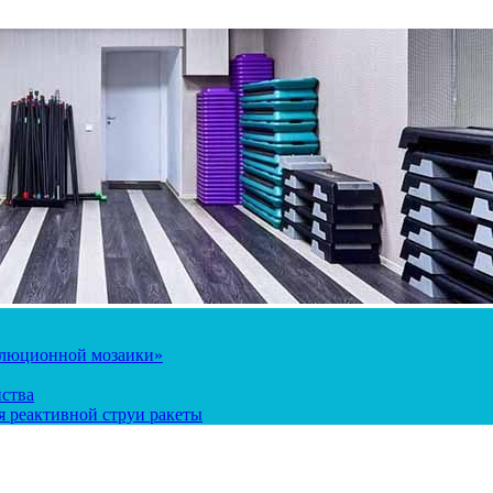
олюционной мозаики»
йства
 реактивной струи ракеты