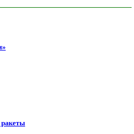
и»
 ракеты