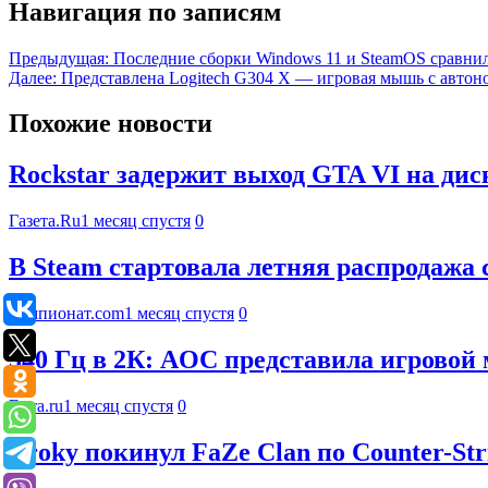
Навигация по записям
Предыдущая:
Последние сборки Windows 11 и SteamOS сравнил
Далее:
Представлена Logitech G304 X — игровая мышь с автон
Похожие новости
Rockstar задержит выход GTA VI на дис
Газета.Ru
1 месяц спустя
0
В Steam стартовала летняя распродажа 
Чемпионат.com
1 месяц спустя
0
540 Гц в 2К: AOC представила игров
Ferra.ru
1 месяц спустя
0
Broky покинул FaZe Clan по Counter-Str