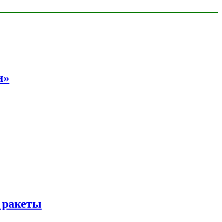
и»
 ракеты