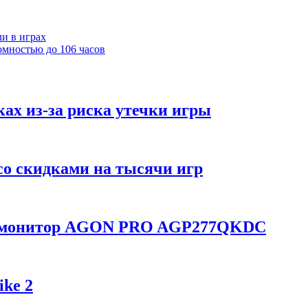
и в играх
омностью до 106 часов
ках из-за риска утечки игры
со скидками на тысячи игр
ой монитор AGON PRO AGP277QKDC
ike 2