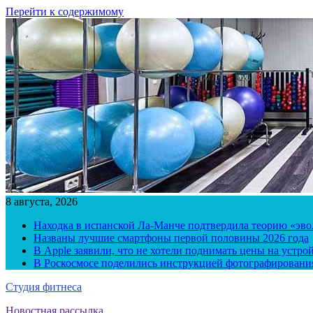
Перейти к содержимому
8 августа, 2026
Находка в испанской Ла-Манче подтвердила теорию «эв
Названы лучшие смартфоны первой половины 2026 года
В Apple заявили, что не хотели поднимать цены на устро
В Роскосмосе поделились инструкцией фотографирования
Студия фитнеса
Новостная рассылка