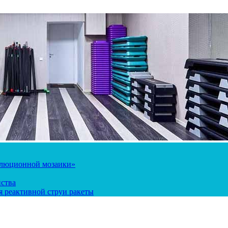
олюционной мозаики»
йства
 реактивной струи ракеты