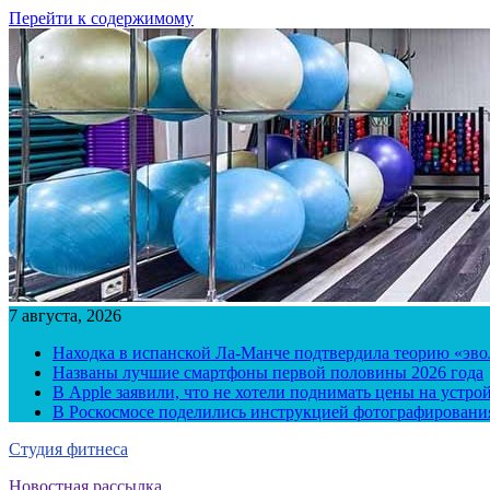
Перейти к содержимому
7 августа, 2026
Находка в испанской Ла-Манче подтвердила теорию «эв
Названы лучшие смартфоны первой половины 2026 года
В Apple заявили, что не хотели поднимать цены на устро
В Роскосмосе поделились инструкцией фотографирования
Студия фитнеса
Новостная рассылка