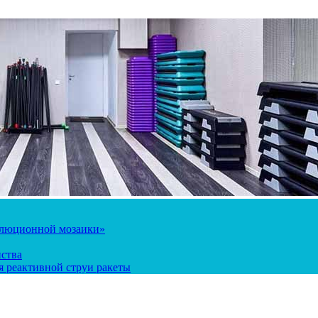
олюционной мозаики»
йства
 реактивной струи ракеты