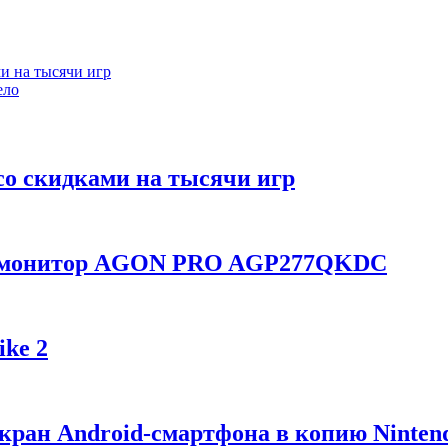
ми на тысячи игр
ело
со скидками на тысячи игр
ой монитор AGON PRO AGP277QKDC
ike 2
экран Android-смартфона в копию Ninten