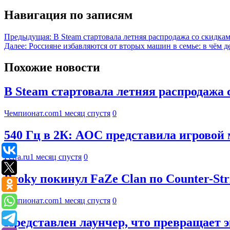
Навигация по записям
Предыдущая:
В Steam стартовала летняя распродажа со скидка
Далее:
Россияне избавляются от вторых машин в семье: в чём д
Похожие новости
В Steam стартовала летняя распродажа 
Чемпионат.com
1 месяц спустя
0
540 Гц в 2К: AOC представила игров
Ferra.ru
1 месяц спустя
0
Broky покинул FaZe Clan по Counter-Str
Чемпионат.com
1 месяц спустя
0
Представлен лаунчер, что превращает 