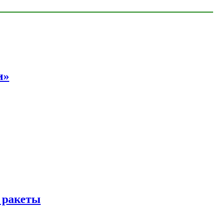
и»
 ракеты