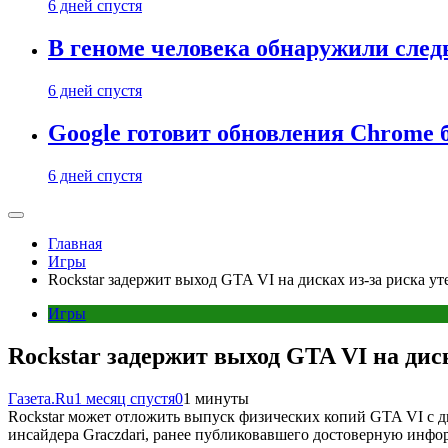
6 дней спустя
В геноме человека обнаружили след
6 дней спустя
Google готовит обновления Chrome б
6 дней спустя
Главная
Игры
Rockstar задержит выход GTA VI на дисках из-за риска у
Игры
Rockstar задержит выход GTA VI на дис
Газета.Ru
1 месяц спустя
0
1 минуты
Rockstar может отложить выпуск физических копий GTA VI с ди
инсайдера Graczdari, ранее публиковавшего достоверную инфо