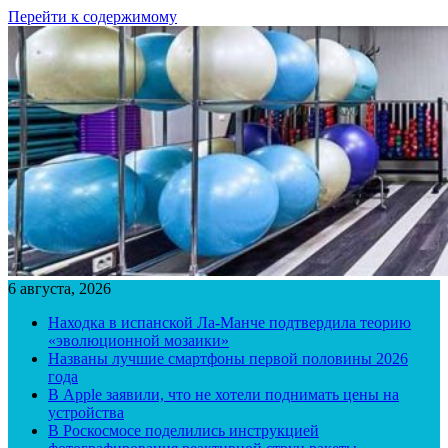
Перейти к содержимому
6 августа, 2026
Находка в испанской Ла-Манче подтвердила теорию
«эволюционной мозаики»
Названы лучшие смартфоны первой половины 2026
года
В Apple заявили, что не хотели поднимать цены на
устройства
В Роскосмосе поделились инструкцией