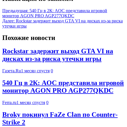
Предыдущая:
540 Гц в 2К: AOC представила игровой
монитор AGON PRO AGP277QKDC
Далее:
Rockstar задержит выход GTA VI на дисках из-за риска
утечки игры
Похожие новости
Rockstar задержит выход GTA VI на
дисках из-за риска утечки игры
Газета.Ru
1 месяц спустя
0
540 Гц в 2К: AOC представила игровой
монитор AGON PRO AGP277QKDC
Ferra.ru
1 месяц спустя
0
Broky покинул FaZe Clan по Counter-
Strike 2