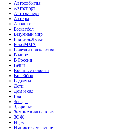
Автособытия
Автоспорт
Автоэксперт
Актеры
Аналитика
Баскетбол
Безумный мир
Биатлон/Лыжи
Бокс/MMA
Болезни и лекарства
В мире
В России
Вещи
Военные новости
Волейбол
Гаджеты
Дети
Дом и сад
Еда
Звёзды
Здоровье
Зимние виды спорта
ЗОЖ
Игры
Импортозамещение