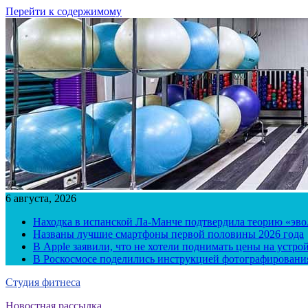
Перейти к содержимому
6 августа, 2026
Находка в испанской Ла-Манче подтвердила теорию «эв
Названы лучшие смартфоны первой половины 2026 года
В Apple заявили, что не хотели поднимать цены на устро
В Роскосмосе поделились инструкцией фотографирования
Студия фитнеса
Новостная рассылка