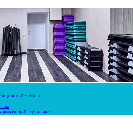
олюционной мозаики»
йства
 реактивной струи ракеты