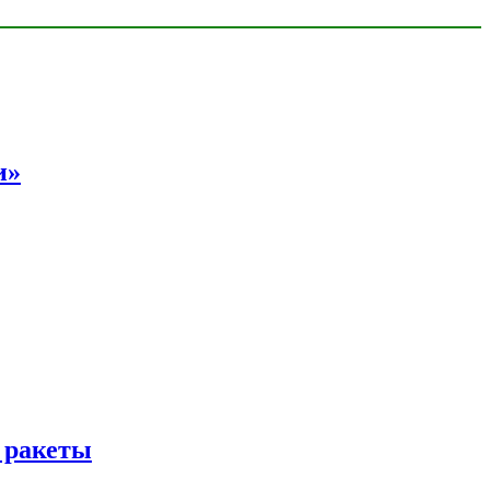
и»
 ракеты