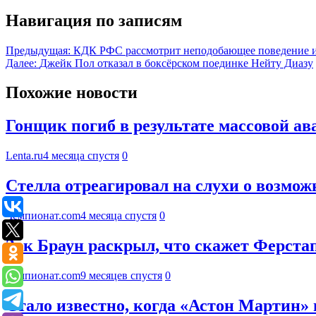
Навигация по записям
Предыдущая:
КДК РФС рассмотрит неподобающее поведение и
Далее:
Джейк Пол отказал в боксёрском поединке Нейту Диазу
Похожие новости
Гонщик погиб в результате массовой а
Lenta.ru
4 месяца спустя
0
Стелла отреагировал на слухи о возмож
Чемпионат.com
4 месяца спустя
0
Зак Браун раскрыл, что скажет Ферстап
Чемпионат.com
9 месяцев спустя
0
Стало известно, когда «Астон Мартин