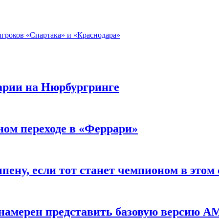
гроков «Спартака» и «Краснодара»
варии на Нюрбургринге
ном переходе в «Феррари»
пену, если тот станет чемпионом в этом 
» намерен представить базовую версию 