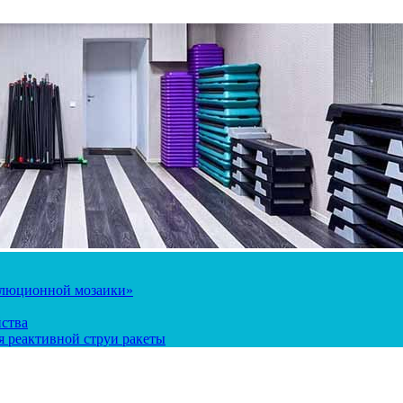
олюционной мозаики»
йства
 реактивной струи ракеты