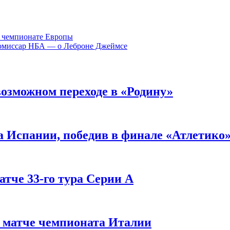
а чемпионате Европы
. Комиссар НБА — о Леброне Джеймсе
озможном переходе в «Родину»
а Испании, победив в финале «Атлетико
атче 33-го тура Серии А
в матче чемпионата Италии