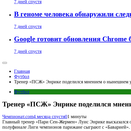
7 дней спустя
В геноме человека обнаружили след
7 дней спустя
Google готовит обновления Chrome б
7 дней спустя
Главная
Футбол
Тренер «ПСЖ» Энрике поделился мнением о нынешнем 
Футбол
Тренер «ПСЖ» Энрике поделился мнен
Чемпионат.com
4 месяца спустя
0
1 минуты
Главный тренер «Пари Сен-Жермен» Луис Энрике высказался о
полуфинале Лиги чемпионов парижане сыграют с «Баварией».