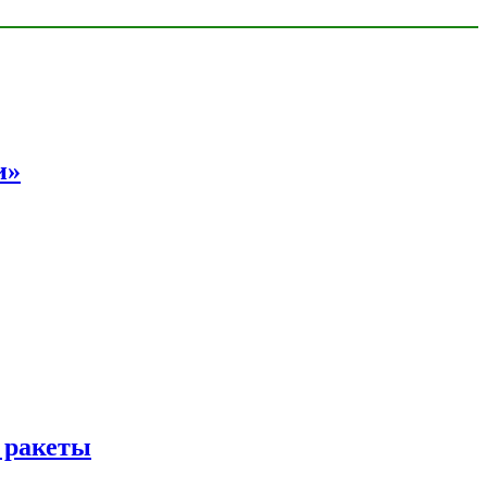
и»
 ракеты