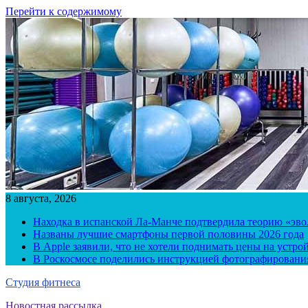
Перейти к содержимому
8 августа, 2026
Находка в испанской Ла-Манче подтвердила теорию «эв
Названы лучшие смартфоны первой половины 2026 года
В Apple заявили, что не хотели поднимать цены на устро
В Роскосмосе поделились инструкцией фотографирования
Студия фитнеса
Новостная рассылка