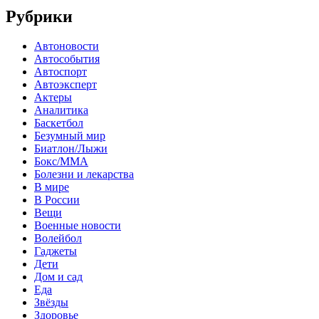
Рубрики
Автоновости
Автособытия
Автоспорт
Автоэксперт
Актеры
Аналитика
Баскетбол
Безумный мир
Биатлон/Лыжи
Бокс/MMA
Болезни и лекарства
В мире
В России
Вещи
Военные новости
Волейбол
Гаджеты
Дети
Дом и сад
Еда
Звёзды
Здоровье