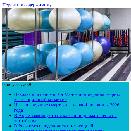
Перейти к содержимому
9 августа, 2026
Находка в испанской Ла-Манче подтвердила теорию
«эволюционной мозаики»
Названы лучшие смартфоны первой половины 2026
года
В Apple заявили, что не хотели поднимать цены на
устройства
В Роскосмосе поделились инструкцией