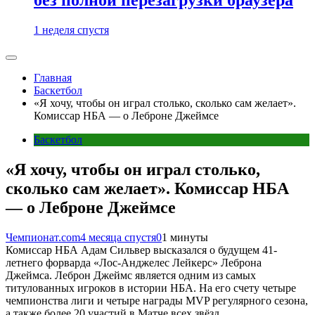
1 неделя спустя
Главная
Баскетбол
«Я хочу, чтобы он играл столько, сколько сам желает».
Комиссар НБА — о Леброне Джеймсе
Баскетбол
«Я хочу, чтобы он играл столько,
сколько сам желает». Комиссар НБА
— о Леброне Джеймсе
Чемпионат.com
4 месяца спустя
0
1 минуты
Комиссар НБА Адам Сильвер высказался о будущем 41-
летнего форварда «Лос-Анджелес Лейкерс» Леброна
Джеймса. Леброн Джеймс является одним из самых
титулованных игроков в истории НБА. На его счету четыре
чемпионства лиги и четыре награды MVP регулярного сезона,
а также более 20 участий в Матче всех звёзд.