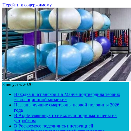
Перейти к содержимому
8 августа, 2026
Находка в испанской Ла-Манче подтвердила теорию
«эволюционной мозаики»
Названы лучшие смартфоны первой половины 2026
года
В Apple заявили, что не хотели поднимать цены на
устройства
В Роскосмосе поделились инструкцией