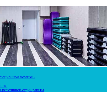
олюционной мозаики»
йства
 реактивной струи ракеты