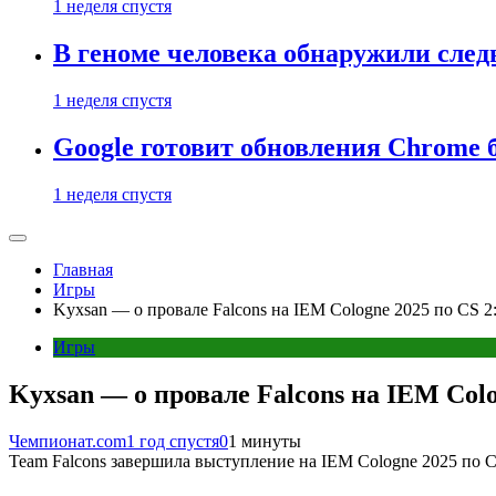
1 неделя спустя
В геноме человека обнаружили след
1 неделя спустя
Google готовит обновления Chrome б
1 неделя спустя
Главная
Игры
Kyxsan — о провале Falcons на IEM Cologne 2025 по CS 2:
Игры
Kyxsan — о провале Falcons на IEM Colo
Чемпионат.com
1 год спустя
0
1 минуты
Team Falcons завершила выступление на IEM Cologne 2025 по C