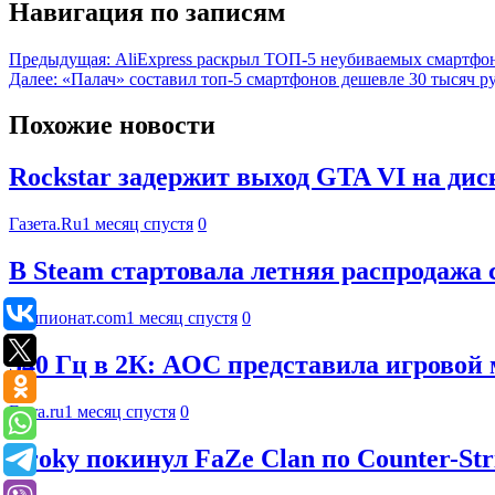
Навигация по записям
Предыдущая:
AliExpress раскрыл ТОП-5 неубиваемых смартфон
Далее:
«Палач» составил топ-5 смартфонов дешевле 30 тысяч р
Похожие новости
Rockstar задержит выход GTA VI на дис
Газета.Ru
1 месяц спустя
0
В Steam стартовала летняя распродажа 
Чемпионат.com
1 месяц спустя
0
540 Гц в 2К: AOC представила игров
Ferra.ru
1 месяц спустя
0
Broky покинул FaZe Clan по Counter-Str