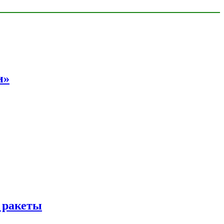
и»
 ракеты